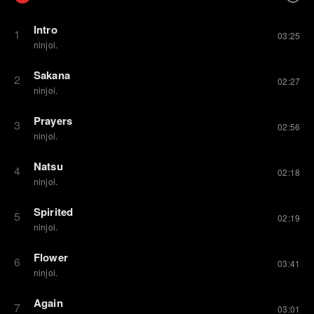
Intro
1
03:25
ninjoi.
Sakana
2
02:27
ninjoi.
Prayers
3
02:56
ninjoi.
Natsu
4
02:18
ninjoi.
Spirited
5
02:19
ninjoi.
Flower
6
03:41
ninjoi.
Again
7
03:01