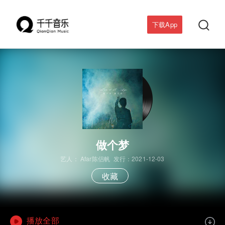

下载App
做个梦
艺人：
Afar陈侣帆
发行：2021-12-03
收藏
播放全部