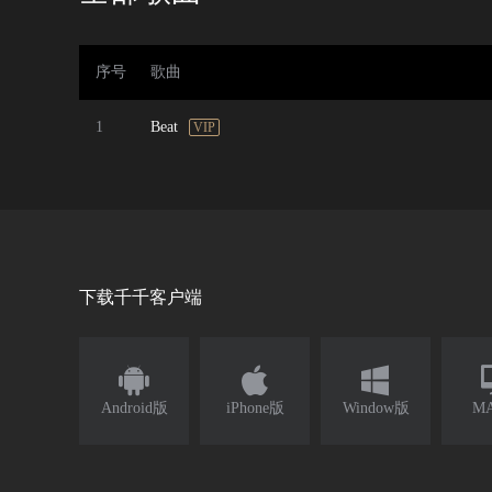
序号
歌曲
1
Beat
VIP
下载千千客户端



Android版
iPhone版
Window版
M