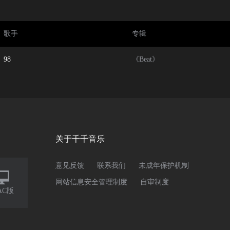
歌手
专辑
98
《Beat》
关于千千音乐
意见反馈
联系我们
未成年保护机制

网站信息安全管理制度
自审制度
AC版