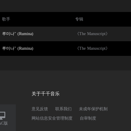
歌手
专辑
루미나" (Rumina)
《The Manuscript》
루미나" (Rumina)
《The Manuscript》
关于千千音乐
意见反馈
联系我们
未成年保护机制

网站信息安全管理制度
自审制度
AC版