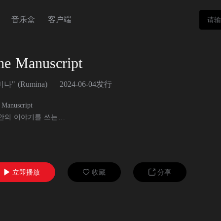
音乐盒
客户端
he Manuscript
나" (Rumina)
2024-06-04发行
 Manuscript
안의 이야기를 쓰는
만의 지침서
나는 길을 보여줘
e Manuscript)
立即播放
收藏
分享


