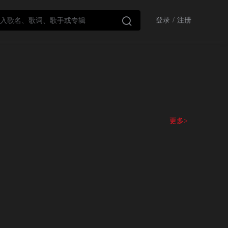

登录
/
注册
更多>