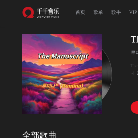
首页
歌单
歌手
VIP
T
루미
The
내 
나
빛
(Th
全部歌曲