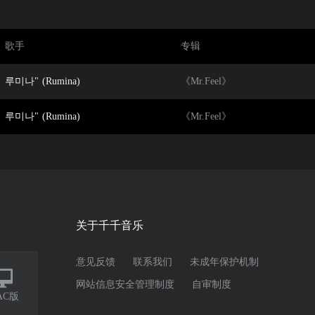
歌手
专辑
루미나" (Rumina)
《Mr.Feel》
루미나" (Rumina)
《Mr.Feel》
关于千千音乐
意见反馈
联系我们
未成年保护机制

网站信息安全管理制度
自审制度
AC版