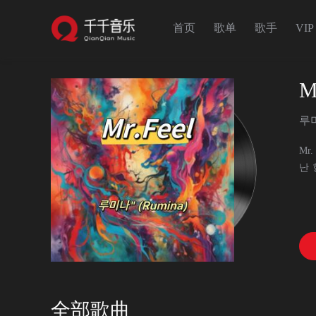
首页
歌单
歌手
VIP
M
루미
Mr
난 
Mr
너 
全部歌曲