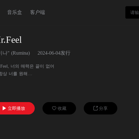
音乐盒
客户端
r.Feel
나" (Rumina)
2024-06-04发行
. Feel, 너의 매력은 끝이 없어
항상 너를 원해
. Feel, 너의 사랑은 감동적이야
없인 나는 완전하지 않아
立即播放
收藏
分享


