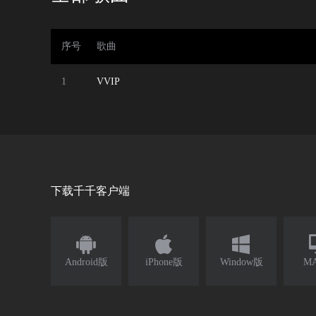
序号
歌曲
1
VVIP
下载千千客户端



Android版
iPhone版
Window版
M