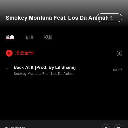
Smokey Montana Feat. Los Da Animal
关注
单曲
专辑
视频
播放全部
Back At It [Prod. By Lil Shane]
1
03:27
Smokey Montana Feat. Los Da Animal
暂无歌曲播放