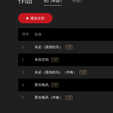
作品
热门单曲5
专辑3
播放全部

序号
歌曲
1
未必（孤独的岛）
VIP
2
未知空间
VIP
3
未必（孤独的岛）（伴奏）
VIP
4
爱在晚风
VIP
5
爱在晚风（伴奏）
VIP