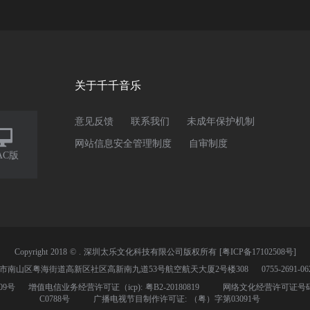
关于千千音乐
意见反馈
联系我们
未成年保护机制

网站信息安全管理制度
自审制度
AC版
Copyright 2018 © . 深圳太乐文化科技有限公司版权所有
[粤ICP备17102508号]
市南山区粤海街道高新区社区高新南九道53号航空航天大厦2号楼308
0755-2691-06
309号
增值电信业务经营许可证（icp): 粤B2-20180819
网络文化经营许可证号码: 
C0788号
广播电视节目制作许可证: （粤）字第03091号