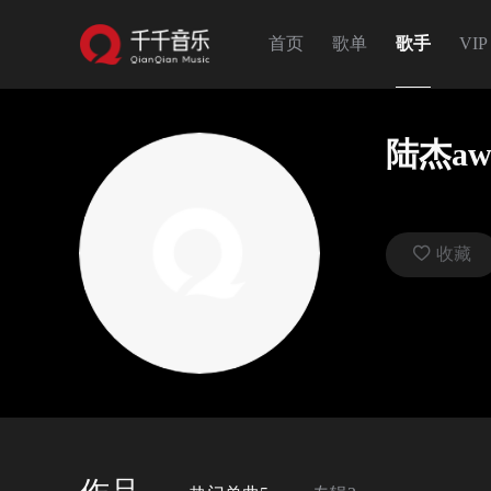
首页
歌单
歌手
VIP
陆杰aw
 收藏