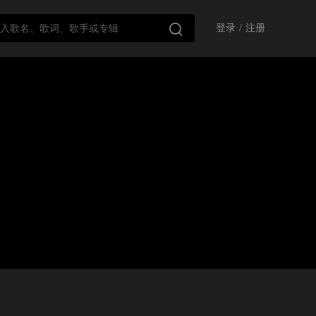

登录
/
注册