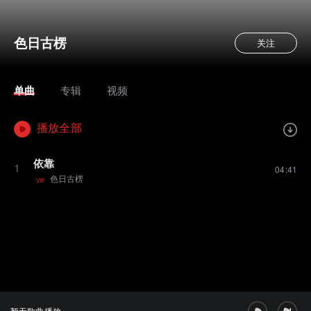
色日古楞
关注
单曲
专辑
视频
播放全部
依靠
1
04:41
色日古楞
VIP
暂无歌曲播放