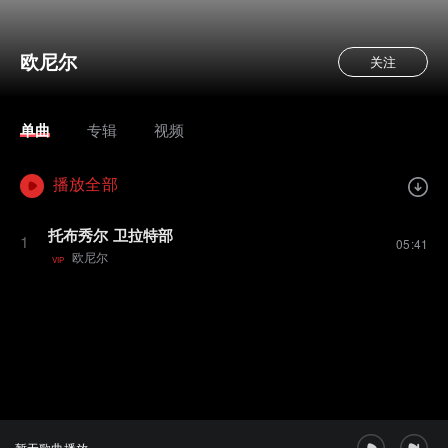
欧尼尔
关注
单曲
专辑
视频
播放全部
托布秀尔 卫拉特部
1
05:41
欧尼尔
VIP
暂无歌曲播放