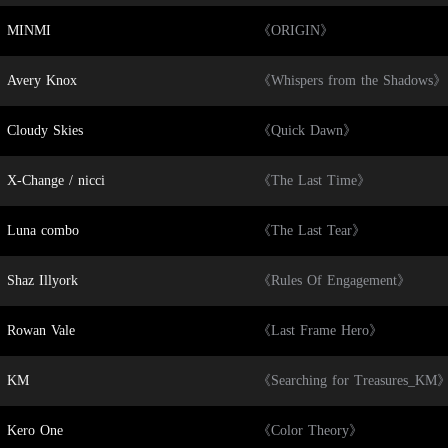
MINMI
《ORIGIN》
Avery Knox
《Whispers from the Shadows》
Cloudy Skies
《Quick Dawn》
X-Change
/
nicci
《The Last Time》
Luna combo
《The Last Tear》
Shaz Illyork
《Rules Of Engagement》
Rowan Vale
《Last Frame Hero》
KM
《Searching for Treasures_KM
Kero One
《Color Theory》