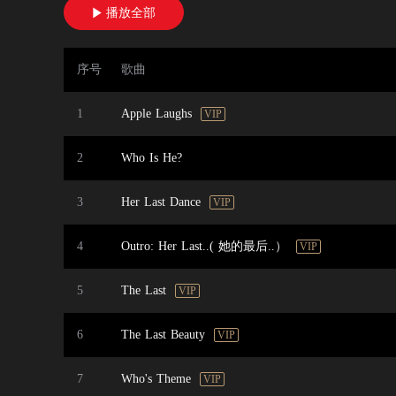
播放全部

序号
歌曲
1
Apple Laughs
VIP
2
Who Is He?
3
Her Last Dance
VIP
4
Outro: Her Last..( 她的最后..）
VIP
5
The Last
VIP
6
The Last Beauty
VIP
7
Who's Theme
VIP