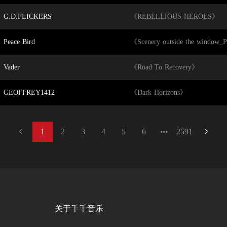
G.D.FLICKERS
《REBELLIOUS HEROES》
Peace Bird
《Scenery outside the window_
Vader
《Road To Recovery》
GEOFFREY1412
《Dark Horizons》
1
2
3
4
5
6
2591
关于千千音乐