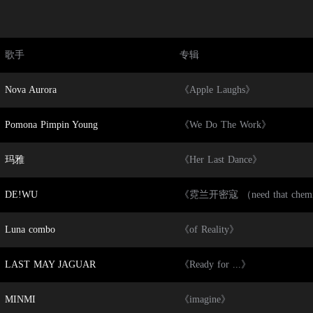
歌手
专辑
Nova Aurora
《Apple Laughs》
Pomona Pimpin Young
《We Do The Work》
玛雅
《Her Last Dance》
DE!WU
《霓兰开密寇 （need that chemi
Luna combo
《of Reality》
LAST MAY JAGUAR
《Ready for ...》
MINMI
《imagine》