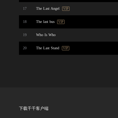
17
The Last Angel
VIP
18
The last bus
VIP
19
Who Is Who
20
The Last Stand
VIP
下载千千客户端