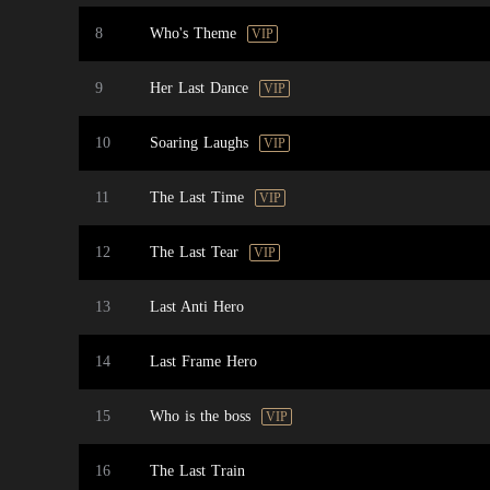
8
Who's Theme
VIP
9
Her Last Dance
VIP
10
Soaring Laughs
VIP
11
The Last Time
VIP
12
The Last Tear
VIP
13
Last Anti Hero
14
Last Frame Hero
15
Who is the boss
VIP
16
The Last Train