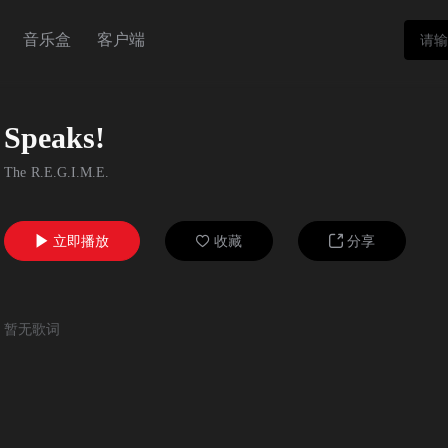
音乐盒
客户端
Speaks!
The R.E.G.I.M.E.
立即播放
收藏
分享



暂无歌词