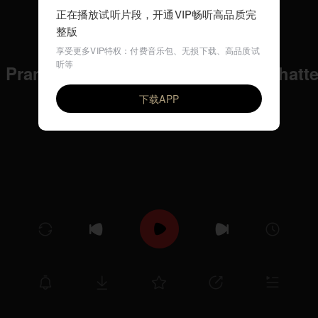
正在播放试听片段，开通VIP畅听高品质完
整版
享受更多VIP特权：付费音乐包、无损下载、高品质试
听等
 Pransakha Eso Prane - Krishna Chatte
VIP
Krishna Chatterjee
下载APP