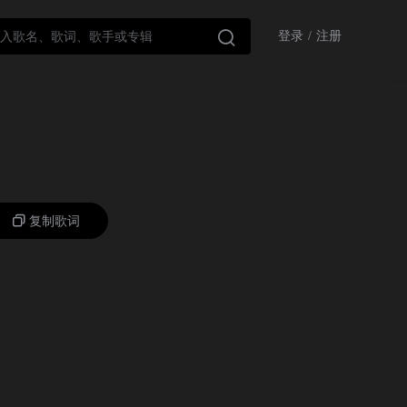

登录
/
注册
复制歌词
