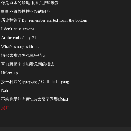
像是点水的蜻蜓拜拜了那些笨蛋
帆帆不得搀扶扶不起的阿斗
历史翻篇了But remember started form the bottom
I don't trust anyone
At the end of my 21
What's wrong with me
情歌太甜该怎么赢得待见
哥们跳起来才能看见新的概念
Hit'em up
换一种帅的type代表了Chill do lit gang
Nah
不给你爱的态度Vibe太吊了秀哭你dad
hah
展开
10PM day by day
要让每个你们Know my name