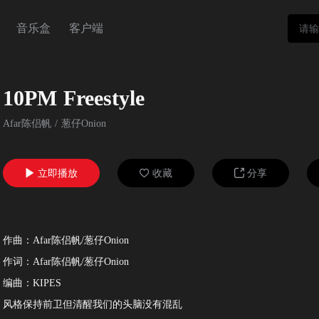
音乐盒
客户端
10PM Freestyle
Afar陈侣帆
/
葱仔Onion
立即播放
收藏
分享



作曲：Afar陈侣帆/葱仔Onion
作词：Afar陈侣帆/葱仔Onion
编曲：KIPES
风格保持前卫但清醒我们的头脑没有混乱