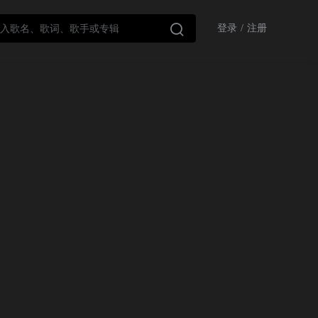

登录
/
注册