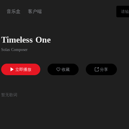
音乐盒
客户端
Timeless One
Solas Composer
立即播放
收藏
分享



暂无歌词