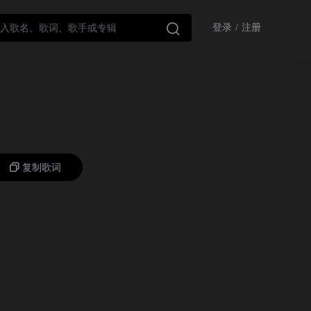

登录
/
注册
复制歌词
