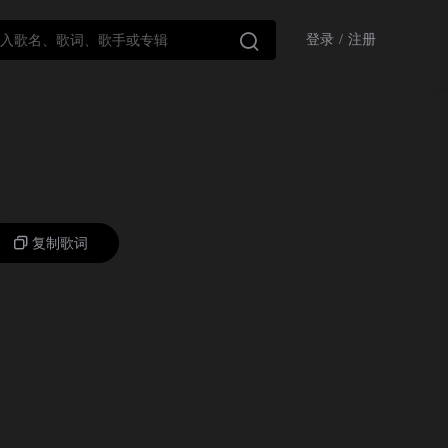

登录
/
注册
复制歌词
