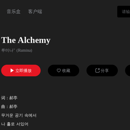
音乐盒
客户端
The Alchemy
루미나" (Rumina)
立即播放
收藏
分享



词：郝亭
曲：郝亭
무거운 공기 속에서
나 홀로 서있어