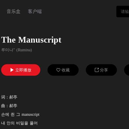
音乐盒
客户端
The Manuscript
루미나" (Rumina)
立即播放
收藏
分享



词：郝亭
曲：郝亭
손에 쥔 그 manuscript
내 안의 비밀을 풀어