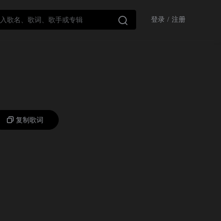

登录
/
注册
复制歌词
