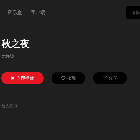
音乐盒
客户端
秋之夜
尤静波
立即播放
收藏
分享



暂无歌词