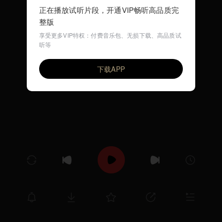
正在播放试听片段，开通VIP畅听高品质完
整版
享受更多VIP特权：付费音乐包、无损下载、高品质试
听等
数蛤蟆
VIP
尤静波
下载APP