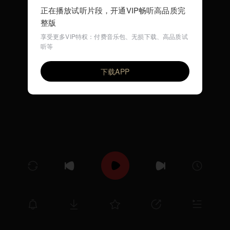
正在播放试听片段，开通VIP畅听高品质完
整版
享受更多VIP特权：付费音乐包、无损下载、高品质试
听等
娃哈哈
VIP
尤静波
下载APP