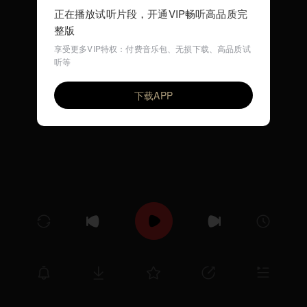
正在播放试听片段，开通VIP畅听高品质完
整版
享受更多VIP特权：付费音乐包、无损下载、高品质试
听等
劳动最光荣
VIP
尤静波
下载APP