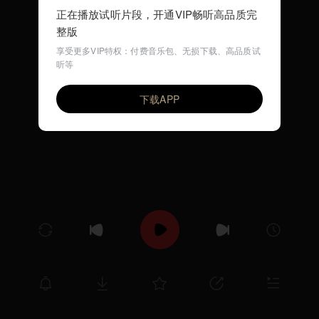
正在播放试听片段，开通VIP畅听高品质完
整版
享受更多VIP特权：付费音乐包、无损下载、高品质试
听等
啊哈！黑猫警长
VIP
尤静波
下载APP