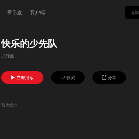
音乐盒
客户端
快乐的少先队
尤静波
立即播放
收藏
分享



暂无歌词