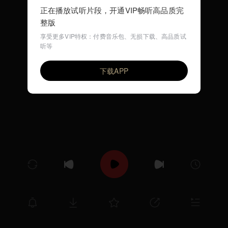
正在播放试听片段，开通VIP畅听高品质完
整版
享受更多VIP特权：付费音乐包、无损下载、高品质试
听等
三套车
VIP
赵鹏
下载APP