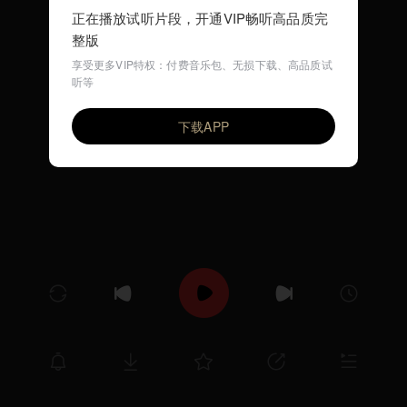
正在播放试听片段，开通VIP畅听高品质完
整版
享受更多VIP特权：付费音乐包、无损下载、高品质试
听等
亲爱的小孩
VIP
赵鹏
下载APP