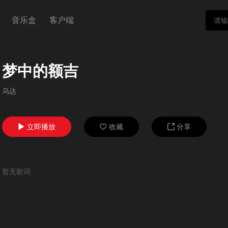
音乐盒
客户端
梦中的额吉
乌达
立即播放
收藏
分享



暂无歌词