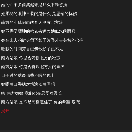
她的话不多但笑起来是那么平静悠扬
她柔弱的眼神里装的是什么 是思念的忧伤
南方的小镇阴雨的冬天没有北方冷
她不需要臃肿的棉衣去遮盖她似水的面容
她在来去的街头留下影子芳香才会某然的心痛
眨眼的时间芳香已飘散影子已不见
南方姑娘 你是否习惯北方的秋凉
南方姑娘 你是否喜欢北方人的直爽
日子过的就像那些不眠的晚上
她嚼着口香糖对墙满谈着理想
哈 南方姑娘 我们都在忍受着漫长
南方姑娘 是不是高楼遮住了 你的希望 哎嘿
昨日的雨曾淋漓过她瘦弱的肩膀
展开
夜空的北斗也没有让她找到迷途的方向
阳光里她在院子中央晾晒着衣裳