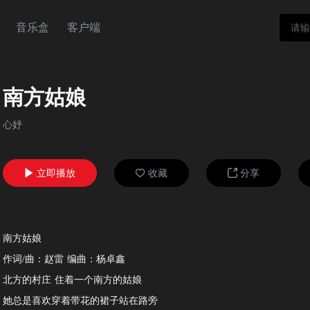
音乐盒
客户端
南方姑娘
心妤
立即播放
收藏
分享



南方姑娘
作词/曲：赵雷 编曲：杨卓鑫
北方的村庄 住着一个南方的姑娘
她总是喜欢穿着带花的裙子站在路旁