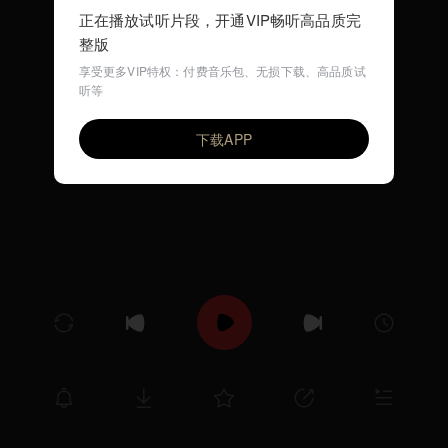
正在播放试听片段，开通VIP畅听高品质完
整版
享受更多VIP特权：付费音乐包、无损下载、高品质试
听等
寒雨曲
VIP
赵鹏
下载APP