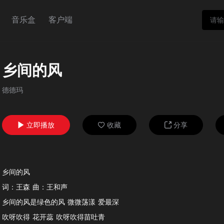
音乐盒
客户端
乡间的风
德德玛
立即播放
收藏
分享



乡间的风
词：王森 曲：王和声
乡间的风是绿色的风 微微荡漾 爱最深
吹呀吹得 花开蕊 吹呀吹得苗吐青