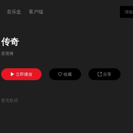
音乐盒
客户端
传奇
苏英锋
立即播放
收藏
分享



暂无歌词