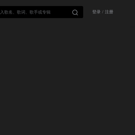

登录
/
注册