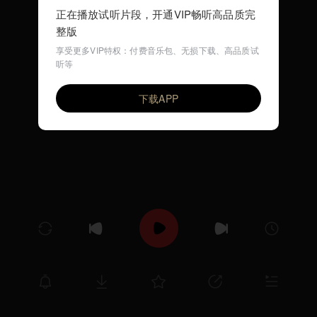
正在播放试听片段，开通VIP畅听高品质完
整版
享受更多VIP特权：付费音乐包、无损下载、高品质试
听等
在我完全失去你之前
VIP
布鲁昔
下载APP