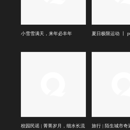
小雪雪满天，来年必丰年
夏日极限运动 丨 pu
校园民谣 | 菁菁岁月，细水长流
旅行 | 陌生城市奇