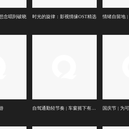
想念唱到破晓
时光的旋律：影视情缘OST精选
情绪自留地 
游
自驾通勤轻节奏 | 车窗摇下有风来
国庆节 | 