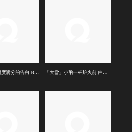
七夕拾光：甜度满分的告白 BGM
「大雪」小酌一杯炉火前 白色人间又一年