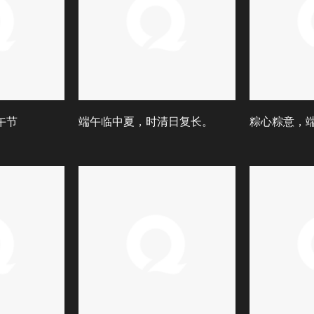
午节
端午临中夏，时清日复长。
粽心粽意，