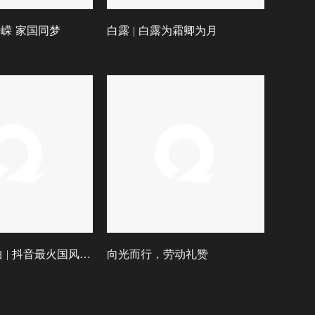
峥嵘 家国同梦
白露 | 白露为霜卿为月
热门国风歌曲 | 抖音最火国风BGM合集
向光而行，劳动礼赞