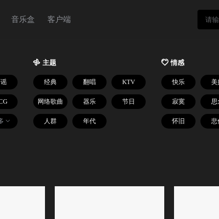
音乐盒
客户端

主题

情感
民谣
经典
翻唱
KTV
快乐
美
CG
网络歌曲
器乐
节日
寂寞
思
多
人群
年代
怀旧
悲