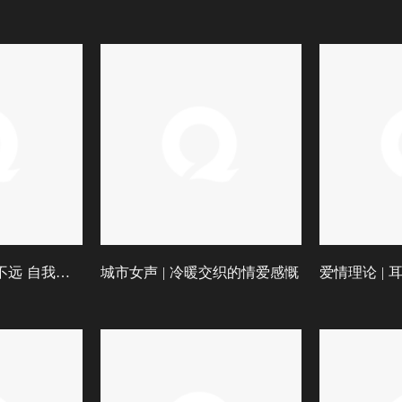
一起旅行吧 | 自由不远 自我永恒
城市女声 | 冷暖交织的情爱感慨
爱情理论 |