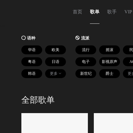
首页
歌单
歌手
VIP

语种

流派
华语
欧美
流行
摇滚
粤语
日语
电子
影视原声
A
韩语
更多
新世纪
爵士
更
全部歌单