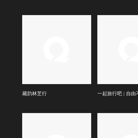
藏韵林芝行