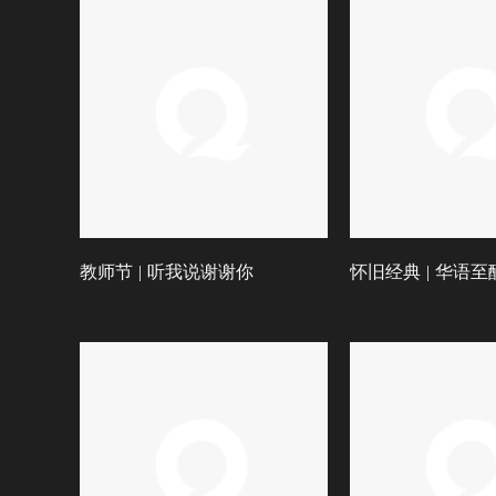
教师节 | 听我说谢谢你
怀旧经典 | 华语