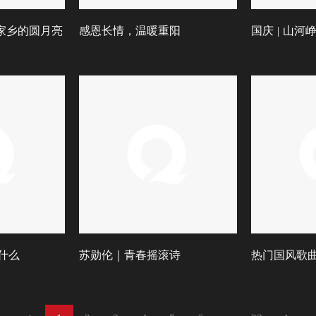
，家乡的圆月亮
感恩长情，温暖重阳
国庆 | 山河
什么
苏勋伦｜青春摇滚诗