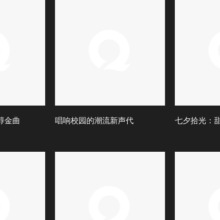
至醇金曲
唱响校园的潮流新声代