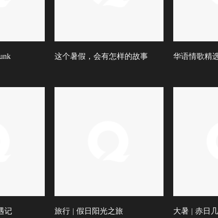
nk
这个暑假，会有怎样的故事
华语情歌精
遇记
旅行 | 假日阳光之旅
大暑 | 赤