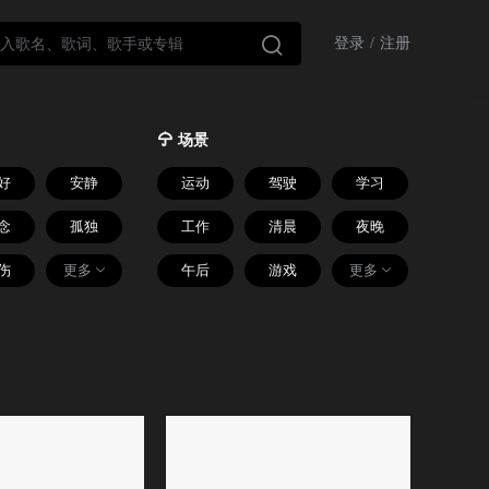

登录
/
注册

场景
好
安静
运动
驾驶
学习
念
孤独
工作
清晨
夜晚
伤
更多
午后
游戏
更多