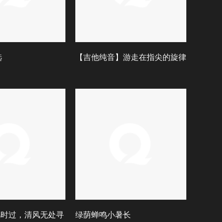
选
【吉他纯音】游走在指尖的旋律
日几时过，清风无处寻
绿荫蝉鸣小暑长