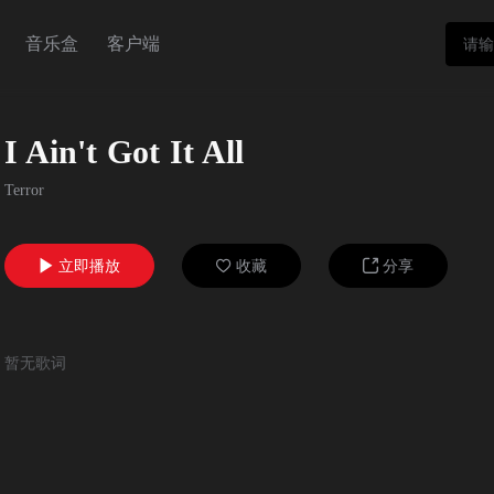
音乐盒
客户端
I Ain't Got It All
Terror
立即播放
收藏
分享



暂无歌词