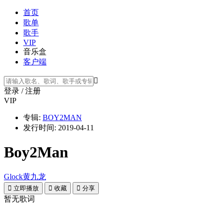
首页
歌单
歌手
VIP
音乐盒
客户端

登录
/
注册
VIP
专辑:
BOY2MAN
发行时间:
2019-04-11
Boy2Man
Glock黄九龙

立即播放

收藏

分享
暂无歌词