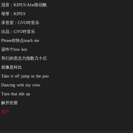
混音：KIPES/Afar陈侣帆
母带：KIPES
录音室：GVO对音乐
出品：GVO对音乐
Please你快点teach me
该咋个low key
哥们的意志力指数几十亿
就像是科比
Take it off jump in the poo
Dancing with my crew
Turn that shh up
解开疙瘩
Welcome to my hood
展开
不断的Make money move
我们都不Care当地主