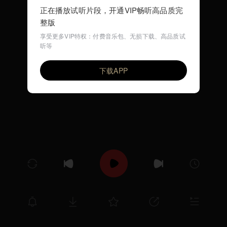
正在播放试听片段，开通VIP畅听高品质完
整版
享受更多VIP特权：付费音乐包、无损下载、高品质试
听等
RaindayⅡ
VIP
Glock黄九龙
Afar陈侣帆
下载APP