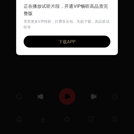
正在播放试听片段，开通VIP畅听高品质完
整版
享受更多VIP特权：付费音乐包、无损下载、高品质试
听等
UNFINISHED ALLEGRO
VIP
ANGRA
下载APP