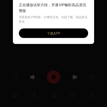
正在播放试听片段，开通VIP畅听高品质完
整版
享受更多VIP特权：付费音乐包、无损下载、高品质试
听等
No Finish
VIP
whtrwl
下载APP