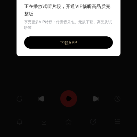
正在播放试听片段，开通VIP畅听高品质完
整版
享受更多VIP特权：付费音乐包、无损下载、高品质试
听等
爱的箴言
VIP
古璇
下载APP