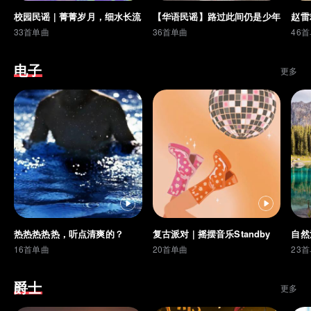
校园民谣 | 菁菁岁月，细水长流
【华语民谣】路过此间仍是少年
赵雷
33首单曲
36首单曲
46
电子
更多
热热热热热，听点清爽的？
复古派对 | 摇摆音乐Standby
16首单曲
20首单曲
23
爵士
更多