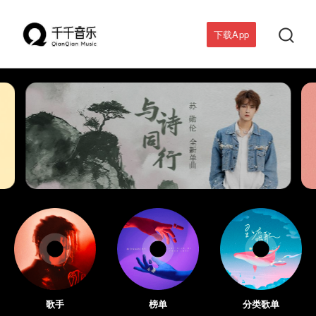

下载App
歌手
榜单
分类歌单