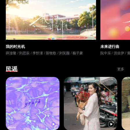
我的时光机
未来进行曲
薛淦隆
/
刘思辰
/
李忻潼
/
陈牧歌
/
刘笑颜
/
杨子豪
阮中乐
/
洪佐伊
/
民谣
更多