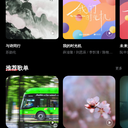
与诗同行
我的时光机
未来
苏勋伦
薛淦隆
/
刘思辰
/
李忻潼
/
陈牧歌
/
刘笑颜
阮中
推荐歌单
更多