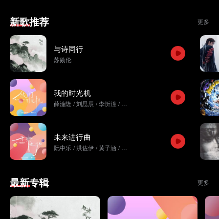
新歌推荐
更多
与诗同行
苏勋伦
我的时光机
薛淦隆
/
刘思辰
/
李忻潼
/
陈牧歌
/
刘笑颜
/
杨子豪
未来进行曲
阮中乐
/
洪佐伊
/
黄子涵
/
冯清如
/
郑舒文
/
姚承彤
最新专辑
更多