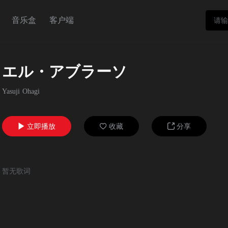
音乐盒
客户端
エル・アブラーソ
Yasuji Ohagi
立即播放
收藏
分享



暂无歌词