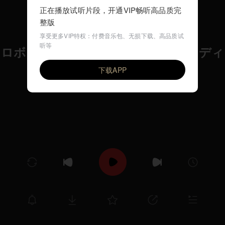
正在播放试听片段，开通VIP畅听高品质完
整版
享受更多VIP特权：付费音乐包、无损下载、高品质试
听等
ロボス讃歌 I. クリマツォニィー（デ
VIP
Yasuji Ohagi
下载APP