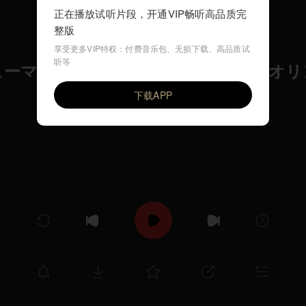
正在播放试听片段，开通VIP畅听高品质完
整版
享受更多VIP特权：付费音乐包、无损下载、高品质试
听等
ーマン：ロマンス Op.94-2 (ヴァイオ
VIP
Junko Chiba, violin / Shinji Urakabe, piano
下载APP