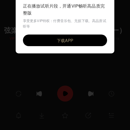
正在播放试听片段，开通VIP畅听高品质完
整版
享受更多VIP特权：付费音乐包、无损下载、高品质试
听等
弦楽のためのアダージョ（バーバー）
VIP
Takeharu Nobuhara, conductor / Telemann Chamber Orchestra
下载APP