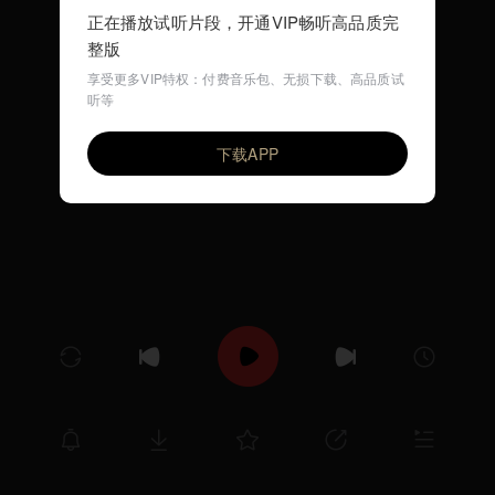
正在播放试听片段，开通VIP畅听高品质完
整版
享受更多VIP特权：付费音乐包、无损下载、高品质试
听等
アメイジング・グレイス
VIP
Yasuji Ohagi
下载APP