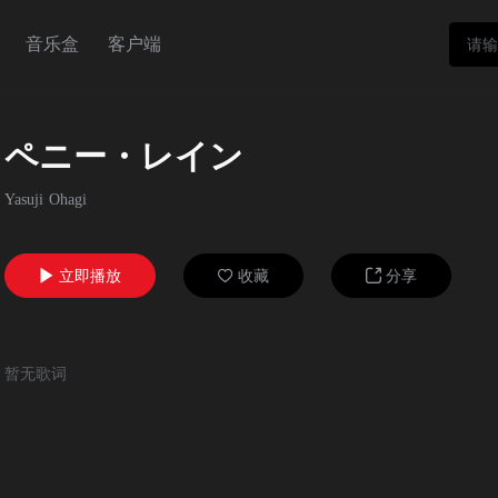
音乐盒
客户端
ペニー・レイン
Yasuji Ohagi
立即播放
收藏
分享



暂无歌词