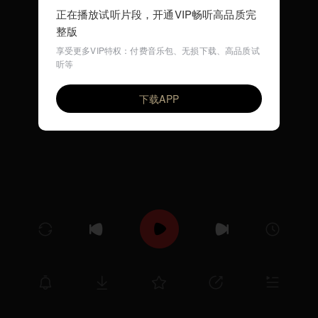
正在播放试听片段，开通VIP畅听高品质完
整版
享受更多VIP特权：付费音乐包、无损下载、高品质试
听等
バラードやねん
VIP
トミーズ 雅（北村 雅英）
下载APP