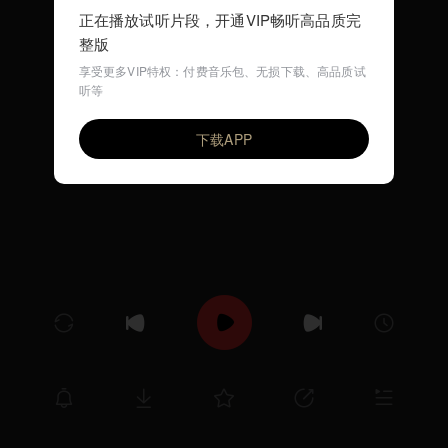
正在播放试听片段，开通VIP畅听高品质完
整版
享受更多VIP特权：付费音乐包、无损下载、高品质试
听等
練習曲 Op.25-7 (ショパン)
VIP
Ilya Rashkovskiy
下载APP