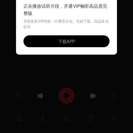
正在播放试听片段，开通VIP畅听高品质完
整版
享受更多VIP特权：付费音乐包、无损下载、高品质试
听等
マズルカ Op.50-3 (ショパン)
VIP
Dang Thai Son, piano
下载APP